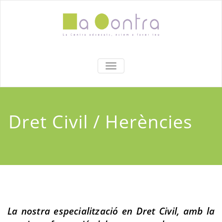
Skip
to
content
La Contra
Bufete de abogados en Mataró
TOGGLE NAVIGATION
Advocats
Dret Civil / Herències
La nostra especialització en Dret Civil, amb la