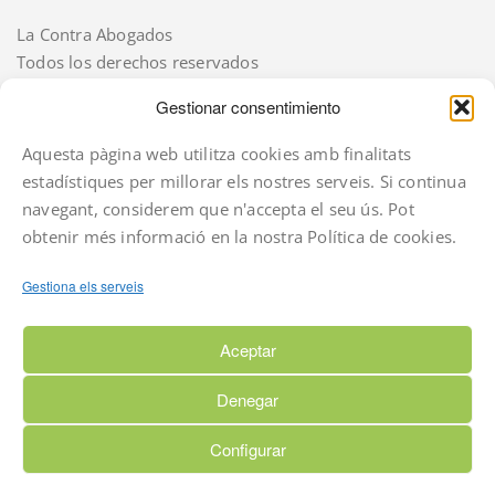
La Contra Abogados
Todos los derechos reservados
Gestionar consentimiento
Aquesta pàgina web utilitza cookies amb finalitats
CONTACTA
estadístiques per millorar els nostres serveis. Si continua
navegant, considerem que n'accepta el seu ús. Pot
Ronda Francesc Macià, 20
obtenir més informació en la nostra Política de cookies.
08302 Mataró
Tel. 937988227
Gestiona els serveis
info@lacontra.cat
Aceptar
Denegar
Configurar